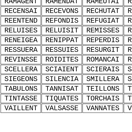
RAMAGENT
RAMENDAT
RAMEUTAI
R
RECENSAI
RECEVONS
RECHUTAT
R
REENTEND
REFONDIS
REFUGIAT
R
RELUISES
RELUISIT
REMISSES
R
RENEIGEA
RENIPPAT
REPERDIS
R
RESSUERA
RESSUIES
RESURGIT
R
REVINSSE
ROIDITES
ROMANCAI
R
SCELLERA
SCIAIENT
SCIERAIS
S
SIEGEONS
SILENCIA
SMILLERA
S
TABULONS
TANNISAT
TEILLONS
T
TINTASSE
TIQUATES
TORCHAIS
T
VAILLENT
VALSASSE
VANNATES
V