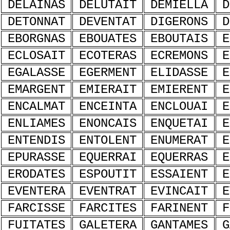
DELAINAS
DELUTAIT
DEMIELLA
D
DETONNAT
DEVENTAT
DIGERONS
D
EBORGNAS
EBOUATES
EBOUTAIS
E
ECLOSAIT
ECOTERAS
ECREMONS
E
EGALASSE
EGERMENT
ELIDASSE
E
EMARGENT
EMIERAIT
EMIERENT
E
ENCALMAT
ENCEINTA
ENCLOUAI
E
ENLIAMES
ENONCAIS
ENQUETAI
E
ENTENDIS
ENTOLENT
ENUMERAT
E
EPURASSE
EQUERRAI
EQUERRAS
E
ERODATES
ESPOUTIT
ESSAIENT
E
EVENTERA
EVENTRAT
EVINCAIT
E
FARCISSE
FARCITES
FARINENT
F
FUITATES
GALETERA
GANTAMES
G