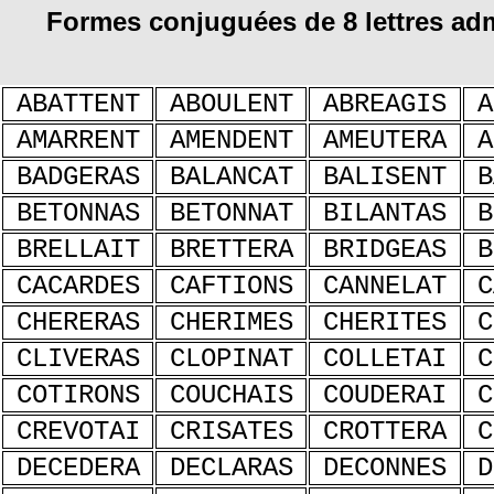
Formes conjuguées de 8 lettres a
ABATTENT
ABOULENT
ABREAGIS
A
AMARRENT
AMENDENT
AMEUTERA
A
BADGERAS
BALANCAT
BALISENT
B
BETONNAS
BETONNAT
BILANTAS
B
BRELLAIT
BRETTERA
BRIDGEAS
B
CACARDES
CAFTIONS
CANNELAT
C
CHERERAS
CHERIMES
CHERITES
C
CLIVERAS
CLOPINAT
COLLETAI
C
COTIRONS
COUCHAIS
COUDERAI
C
CREVOTAI
CRISATES
CROTTERA
C
DECEDERA
DECLARAS
DECONNES
D