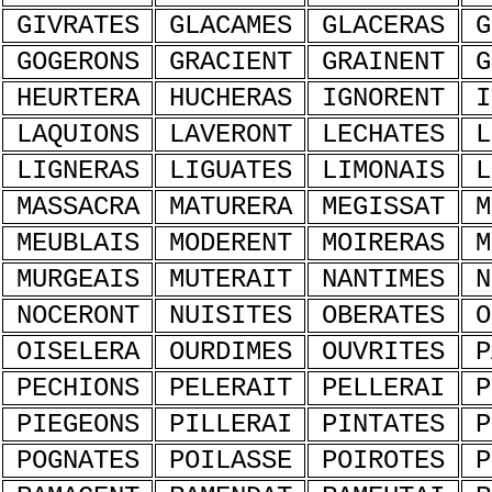
GIVRATES
GLACAMES
GLACERAS
G
GOGERONS
GRACIENT
GRAINENT
G
HEURTERA
HUCHERAS
IGNORENT
I
LAQUIONS
LAVERONT
LECHATES
L
LIGNERAS
LIGUATES
LIMONAIS
L
MASSACRA
MATURERA
MEGISSAT
M
MEUBLAIS
MODERENT
MOIRERAS
M
MURGEAIS
MUTERAIT
NANTIMES
N
NOCERONT
NUISITES
OBERATES
O
OISELERA
OURDIMES
OUVRITES
P
PECHIONS
PELERAIT
PELLERAI
P
PIEGEONS
PILLERAI
PINTATES
P
POGNATES
POILASSE
POIROTES
P