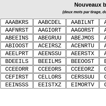
Nouveaux bi
(deux mots par tirage, 
AAABKRS
AABCDEL
AABILNT
AAFNRST
AAGIORT
AAGORST
ABEEINS
ABEGRUU
ABEJMOS
ABIOOST
ACEIRSZ
ACENRTU
AEELPRT
AEENSSU
AEERSTX
BDEEILS
BEEILMS
BEEOOST
CCEEORR
CCEEORS
CCEEORZ
CEFIRST
CELLORS
CERSSUU
EEINSSS
EEISTXZ
EIMORTV