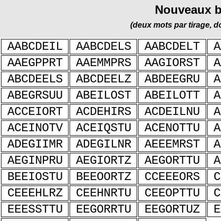
Nouveaux bi
(deux mots par tirage, 
AABCDEIL
AABCDELS
AABCDELT
A
AAEGPPRT
AAEMMPRS
AAGIORST
A
ABCDEELS
ABCDEELZ
ABDEEGRU
A
ABEGRSUU
ABEILOST
ABEILOTT
A
ACCEIORT
ACDEHIRS
ACDEILNU
A
ACEINOTV
ACEIQSTU
ACENOTTU
A
ADEGIIMR
ADEGILNR
AEEEMRST
A
AEGINPRU
AEGIORTZ
AEGORTTU
A
BEEIOSTU
BEEOORTZ
CCEEEORS
C
CEEEHLRZ
CEEHNRTU
CEEOPTTU
C
EEESSTTU
EEGORRTU
EEGORTUZ
E