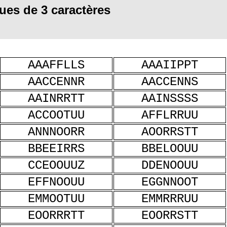
ues de 3 caractères
AAAFFLLS
AAAIIPPT
AACCENNR
AACCENNS
AAINRRTT
AAINSSSS
ACCOOTUU
AFFLRRUU
ANNNOORR
AOORRSTT
BBEEIRRS
BBELOOUU
CCEOOUUZ
DDENOOUU
EFFNOOUU
EGGNNOOT
EMMOOTUU
EMMRRRUU
EOORRRTT
EOORRSTT