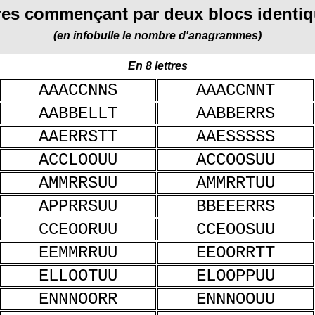
tres commençant par deux blocs identiq
(en infobulle le nombre d'anagrammes)
En 8 lettres
AAACCNNS
AAACCNNT
AABBELLT
AABBERRS
AAERRSTT
AAESSSSS
ACCLOOUU
ACCOOSUU
AMMRRSUU
AMMRRTUU
APPRRSUU
BBEEERRS
CCEOORUU
CCEOOSUU
EEMMRRUU
EEOORRTT
ELLOOTUU
ELOOPPUU
ENNNOORR
ENNNOOUU