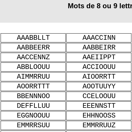
Mots de 8 ou 9 let
AAABBLLT
AAACCINN
AABBEERR
AABBEIRR
AACCENNZ
AAEIIPPT
ABBLOOUU
ACCIOOUU
AIMMRRUU
AIOORRTT
AOORRTTT
AOOTUUYY
BBENNNOO
CCELOOUU
DEFFLLUU
EEENNSTT
EGGNOOUU
EHHNOOSS
EMMRRSUU
EMMRRUUZ