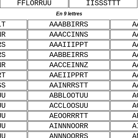
FFLORRUU
IISSSTTT
En 9 lettres
LT
AAABBIRRS
A
NR
AAACCINNS
A
RS
AAAIIIPPT
A
RS
AABBEIRRS
A
NR
AACCEINNZ
A
RT
AAEIIPPRT
A
SS
AAINRRSTT
A
UU
ABBLOOTUU
A
UU
ACCLOOSUU
A
UU
AEOORRRTT
A
UU
AINNNOORR
A
UU
ANNNOORRS
A