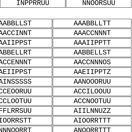
INPPRRUU
NNOORSUU
AABBLLST
AAABBLLTT
AACCINNT
AAACCNNNT
AAIIPPST
AAAIIPPTT
ABBELLRT
AABBELLST
ACCENNNT
AACCNNNOS
AEIIPPST
AAEIIPPTZ
AINSSSSS
AANOOORUU
CCEOORUU
ACCILOOUU
CCLOOTUU
ACCNOOTUU
FFLRRSUU
AIILNNUZZ
IOORRSTT
AIOORRTTT
NNNOORRT
ANOORRTTT