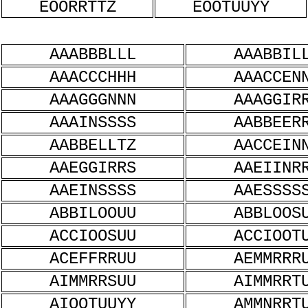
EOORRTTZ
EOOTUUYY
AAABBBLLL
AAABBIL
AAACCCHHH
AAACCEN
AAAGGGNNN
AAAGGIR
AAAINSSSS
AABBEER
AABBELLTZ
AACCEIN
AAEGGIRRS
AAEIINR
AAEINSSSS
AAESSSS
ABBILOOUU
ABBLOOS
ACCIOOSUU
ACCIOOT
ACEFFRRUU
AEMMRRR
AIMMRRSUU
AIMMRRT
AIOOTUUYY
AMMNRRT