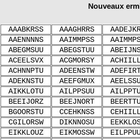
Nouveaux ermi
AAABKRSS
AAAGHRRS
AADEJK
AAENNNNS
AAIMMPSS
AAIMMP
ABEGMSUU
ABEGSTUU
ABEIJN
ACEELSVX
ACGMORSY
ACHIIL
ACHNNPTU
ADEENSTW
ADEFIR
ADEKNSTU
AEEFGMUX
AEELSS
AIKKLOTU
AILPPSUU
AILPPT
BEEIJORZ
BEEJNORT
BEERTT
BGOORSTU
CCEHKNSS
CEHIIL
CGILORSW
DIKNNOSU
EEKKLO
EIKKLOUZ
EIKMOSSW
EILPPU