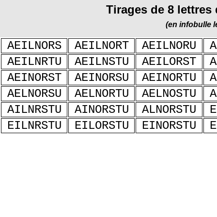
Tirages de 8 lettres
(en infobulle
AEILNORS
AEILNORT
AEILNORU
A
AEILNRTU
AEILNSTU
AEILORST
A
AEINORST
AEINORSU
AEINORTU
A
AELNORSU
AELNORTU
AELNOSTU
A
AILNRSTU
AINORSTU
ALNORSTU
E
EILNRSTU
EILORSTU
EINORSTU
E