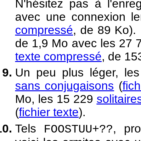
N'hésitez pas à l'enreg
avec une connexion le
compressé
, de 89 Ko).
de 1,9 Mo avec les 27
texte compressé
, de 15
Un peu plus léger, l
sans conjugaisons
(
fic
Mo, les 15 229
solitair
(
fichier texte
).
Tels
, pr
FOOSTUU+??