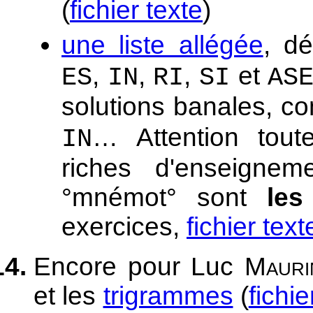
(
fichier texte
)
une liste allégée
, d
,
,
,
et
ES
IN
RI
SI
AS
solutions banales, 
… Attention toute
IN
riches d'enseignem
°mnémot° sont
les
exercices,
fichier text
Encore pour Luc
Mauri
et les
trigrammes
(
fichie